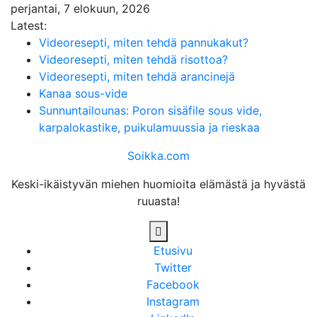
Skip
perjantai, 7 elokuun, 2026
to
Latest:
content
Videoresepti, miten tehdä pannukakut?
Videoresepti, miten tehdä risottoa?
Videoresepti, miten tehdä arancinejä
Kanaa sous-vide
Sunnuntailounas: Poron sisäfile sous vide,
karpalokastike, puikulamuussia ja rieskaa
Soikka.com
Keski-ikäistyvän miehen huomioita elämästä ja hyvästä
ruuasta!
Etusivu
Twitter
Facebook
Instagram