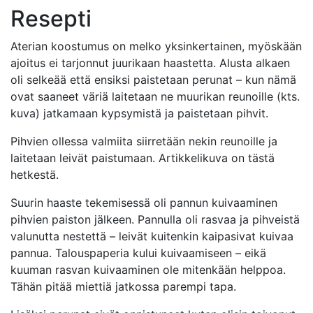
Resepti
Aterian koostumus on melko yksinkertainen, myöskään
ajoitus ei tarjonnut juurikaan haastetta. Alusta alkaen
oli selkeää että ensiksi paistetaan perunat – kun nämä
ovat saaneet väriä laitetaan ne muurikan reunoille (kts.
kuva) jatkamaan kypsymistä ja paistetaan pihvit.
Pihvien ollessa valmiita siirretään nekin reunoille ja
laitetaan leivät paistumaan. Artikkelikuva on tästä
hetkestä.
Suurin haaste tekemisessä oli pannun kuivaaminen
pihvien paiston jälkeen. Pannulla oli rasvaa ja pihveistä
valunutta nestettä – leivät kuitenkin kaipasivat kuivaa
pannua. Talouspaperia kului kuivaamiseen – eikä
kuuman rasvan kuivaaminen ole mitenkään helppoa.
Tähän pitää miettiä jatkossa parempi tapa.