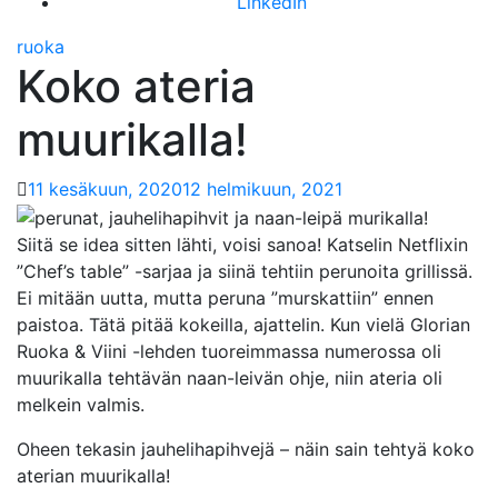
LinkedIn
ruoka
Koko ateria
muurikalla!
11 kesäkuun, 2020
12 helmikuun, 2021
Siitä se idea sitten lähti, voisi sanoa! Katselin Netflixin
”Chef’s table” -sarjaa ja siinä tehtiin perunoita grillissä.
Ei mitään uutta, mutta peruna ”murskattiin” ennen
paistoa. Tätä pitää kokeilla, ajattelin. Kun vielä Glorian
Ruoka & Viini -lehden tuoreimmassa numerossa oli
muurikalla tehtävän naan-leivän ohje, niin ateria oli
melkein valmis.
Oheen tekasin jauhelihapihvejä – näin sain tehtyä koko
aterian muurikalla!