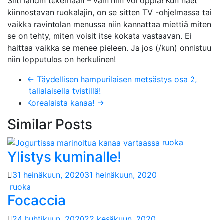
Silti lähdin tekemään – vain niin voi oppia! Kun näet
kiinnostavan ruokalajin, on se sitten TV -ohjelmassa tai
vaikka ravintolan menussa niin kannattaa miettiä miten
se on tehty, miten voisit itse kokata vastaavan. Ei
haittaa vaikka se menee pieleen. Ja jos (/kun) onnistuu
niin lopputulos on herkulinen!
←
Täydellisen hampurilaisen metsästys osa 2,
italialaisella tvistillä!
Korealaista kanaa!
→
Similar Posts
ruoka
Ylistys kuminalle!
31 heinäkuun, 2020
31 heinäkuun, 2020
ruoka
Focaccia
24 huhtikuun, 2020
22 kesäkuun, 2020