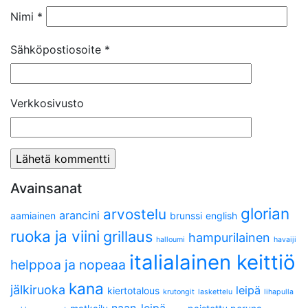
Nimi
*
Sähköpostiosoite
*
Verkkosivusto
Avainsanat
glorian
arvostelu
arancini
aamiainen
brunssi
english
ruoka ja viini
grillaus
hampurilainen
halloumi
havaiji
italialainen keittiö
helppoa ja nopeaa
kana
jälkiruoka
leipä
kiertotalous
krutongit
laskettelu
lihapulla
naan-leipä