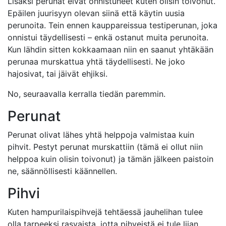
Lisäksi perunat eivät onnistuneet kuten olisin toivonut.
Epäilen juurisyyn olevan siinä että käytin uusia
perunoita. Tein ennen kauppareissua testiperunan, joka
onnistui täydellisesti – enkä ostanut muita perunoita.
Kun lähdin sitten kokkaamaan niin en saanut yhtäkään
perunaa murskattua yhtä täydellisesti. Ne joko
hajosivat, tai jäivät ehjiksi.
No, seuraavalla kerralla tiedän paremmin.
Perunat
Perunat olivat lähes yhtä helppoja valmistaa kuin
pihvit. Pestyt perunat murskattiin (tämä ei ollut niin
helppoa kuin olisin toivonut) ja tämän jälkeen paistoin
ne, säännöllisesti käännellen.
Pihvi
Kuten hampurilaispihvejä tehtäessä jauhelihan tulee
olla tarpeeksi rasvaista, jotta pihveistä ei tule liian