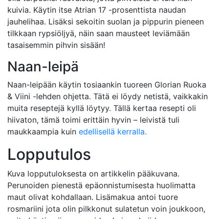
kuivia. Käytin itse Atrian 17 -prosenttista naudan
jauhelihaa. Lisäksi sekoitin suolan ja pippurin pieneen
tilkkaan rypsiöljyä, näin saan mausteet leviämään
tasaisemmin pihvin sisään!
Naan-leipä
Naan-leipään käytin tosiaankin tuoreen Glorian Ruoka
& Viini -lehden ohjetta. Tätä ei löydy netistä, vaikkakin
muita reseptejä kyllä löytyy. Tällä kertaa resepti oli
hiivaton, tämä toimi erittäin hyvin – leivistä tuli
maukkaampia kuin
edellisellä kerralla.
Lopputulos
Kuva lopputuloksesta on artikkelin pääkuvana.
Perunoiden pienestä epäonnistumisesta huolimatta
maut olivat kohdallaan. Lisämakua antoi tuore
rosmariini jota olin pilkkonut sulatetun voin joukkoon,