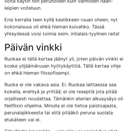
voita käytin niin perunoiden kuin valmiiden naan-
leipien voiteluun.
Ensi kerralla teen kyllä kastikkeen ruuan oheen, nyt
kokonaisuus oli ehkä hieman kuivahko. Tässä
yhteydessä voisi toimia esim. intialais-tyylinen raita!
Päivän vinkki
Ruokaa ei tällä kertaa jäänyt yli, joten päivän vinkki ei
koske ylijäämäruuan hyötykäyttöä. Tällä kertaa vihje
on ehkä hieman filosofisempi.
Ruoka ei ole vakava asia. Ei. Ruokaa laittaessa saa
kokeila, erehtyä ja yrittää; ei ole reseptiä jota pitää
orjallisesti noudattaa. Tämänkin aterian alkusysäys oli
Netflixin ohjelma. Minulla ei ole tietoa paistoajasta,
perunalajikkeesta tai siitä pitääkö peruna suolata
etukäteen vai ei.