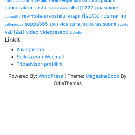
matkailu
paistettu peruna
makkaraperunat
oura
pizza
pannukakku
pasta
pääsiäinen
pihvi
pasteldanata
risotto
rosmariini
ravintola-arvostelu
resepti
quesadilla
soppa365
suomi
sous vide
sunnuntailounas
saltimbocca
suunto
vartaat
video
videoresepti
älykello
Linkit
Kuvagalleria
Soikka.com Webmail
Tripadvisor-profiilini
Powered By:
WordPress
|
Theme:
MagazineBook
By
OdieThemes