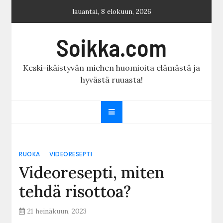
Skip
lauantai, 8 elokuun, 2026
to
content
Soikka.com
Keski-ikäistyvän miehen huomioita elämästä ja
hyvästä ruuasta!
RUOKA
VIDEORESEPTI
Videoresepti, miten
tehdä risottoa?
21 heinäkuun, 2023