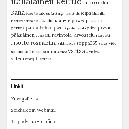
italialainen keittiö
jälkiruoka
kana
leipä
kiertotalous
krutongit
laskettelu
lihapulla
naan-leipä
matkailu
paistettu
makkaraperunat
oura
pizza
pannukakku
pasta
peruna
pihvi
pasteldanata
pääsiäinen
ravintola-arvostelu
resepti
quesadilla
risotto
rosmariini
soppa365
sous vide
saltimbocca
vartaat
suomi
video
sunnuntailounas
suunto
videoresepti
älykello
Linkit
Kuvagalleria
Soikka.com Webmail
Tripadvisor-profiilini