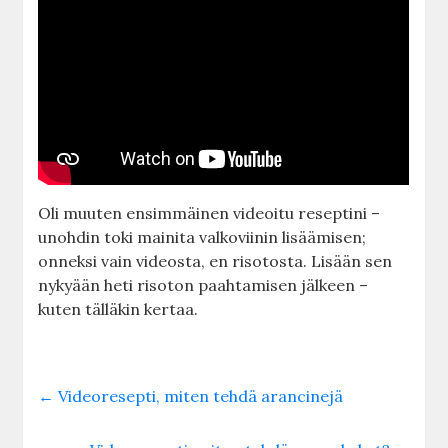
Oli muuten ensimmäinen videoitu reseptini –
unohdin toki mainita valkoviinin lisäämisen;
onneksi vain videosta, en risotosta. Lisään sen
nykyään heti risoton paahtamisen jälkeen –
kuten tälläkin kertaa.
←
Videoresepti, miten tehdä arancinejä