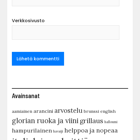
Verkkosivusto
Avainsanat
arvostelu
arancini
aamiainen
brunssi
english
glorian ruoka ja viini
grillaus
halloumi
helppoa ja nopeaa
hampurilainen
havaiji