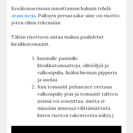
Kesälomareissun innoittaman halusin tehdä
arancineja
. Pallojen perusraaka-aine on risotto,
joten eikun tekemään.
Tähän risottoon antaa makua paahdetut
kirsikkatomaatit.
kuumalle pannulle
kirsikkatomaatteja, oliiviöljyä ja
valkosipulia, lisäksi hieman pippuria
ja suolaa
Kun tomaatit pehmenee otetaan
valkosipuliy pois ja tomaatit talteen
(nämä voi soseuttaa, mutta ei
missään nimessä välttämätöntä,
kuten risoton rakenteesta näkyy.)