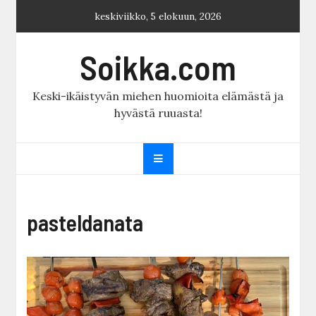
Skip
keskiviikko, 5 elokuun, 2026
to
content
Soikka.com
Keski-ikäistyvän miehen huomioita elämästä ja
hyvästä ruuasta!
pasteldanata