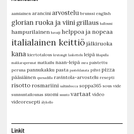
arvostelu
arancini
aamiainen
brunssi
english
glorian ruoka ja viini
grillaus
halloumi
helppoa ja nopeaa
hampurilainen
havaiji
italialainen keittiö
jälkiruoka
kana
leipä
kiertotalous
krutongit
laskettelu
lihapulla
naan-leipä
matkailu
paistettu
makkaraperunat
oura
pizza
pannukakku
pasta
peruna
pihvi
pasteldanata
pääsiäinen
ravintola-arvostelu
resepti
quesadilla
risotto
rosmariini
soppa365
sous vide
saltimbocca
vartaat
suomi
video
sunnuntailounas
suunto
videoresepti
älykello
Linkit