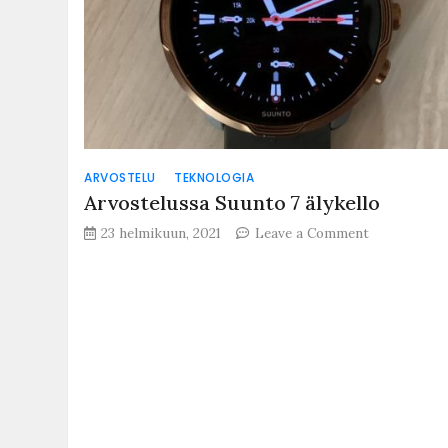
ARVOSTELU
TEKNOLOGIA
Arvostelussa Suunto 7 älykello
on
23 helmikuun, 2021
Leave a Comment
Arvosteluss
Suunto
7
älykello