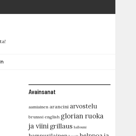
ta!
In
Avainsanat
arvostelu
arancini
aamiainen
glorian ruoka
brunssi
english
ja viini
grillaus
halloumi
helppoa ja
hampurilainen