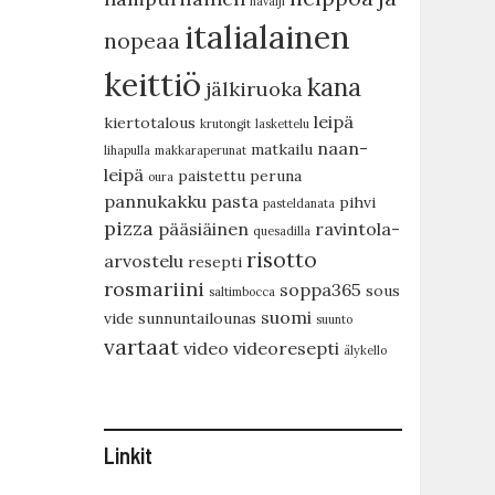
havaiji
italialainen
nopeaa
keittiö
kana
jälkiruoka
leipä
kiertotalous
krutongit
laskettelu
naan-
matkailu
lihapulla
makkaraperunat
leipä
paistettu peruna
oura
pannukakku
pasta
pihvi
pasteldanata
pizza
pääsiäinen
ravintola-
quesadilla
risotto
arvostelu
resepti
rosmariini
soppa365
sous
saltimbocca
suomi
vide
sunnuntailounas
suunto
vartaat
video
videoresepti
älykello
Linkit