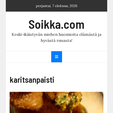
Skip
perjantai, 7 elokuun, 2026
to
content
Soikka.com
Keski-ikäistyvän miehen huomioita elämästä ja
hyvästä ruuasta!
karitsanpaisti