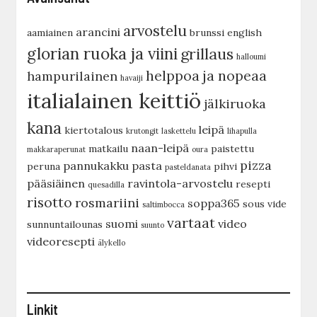
arvostelu
arancini
aamiainen
brunssi
english
glorian ruoka ja viini
grillaus
halloumi
helppoa ja nopeaa
hampurilainen
havaiji
italialainen keittiö
jälkiruoka
kana
leipä
kiertotalous
krutongit
laskettelu
lihapulla
naan-leipä
matkailu
paistettu
makkaraperunat
oura
pizza
pannukakku
pasta
peruna
pihvi
pasteldanata
pääsiäinen
ravintola-arvostelu
resepti
quesadilla
risotto
rosmariini
soppa365
sous vide
saltimbocca
vartaat
suomi
video
sunnuntailounas
suunto
videoresepti
älykello
Linkit