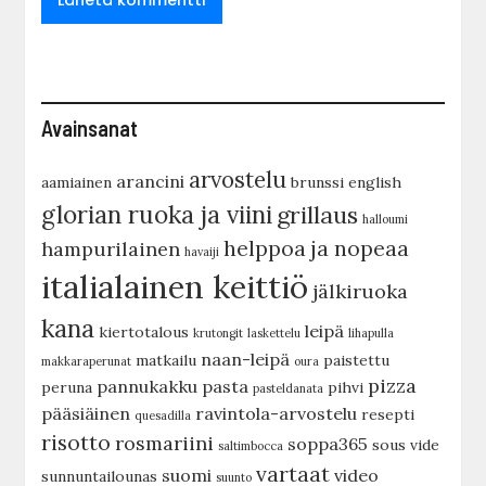
Avainsanat
arvostelu
arancini
aamiainen
brunssi
english
glorian ruoka ja viini
grillaus
halloumi
helppoa ja nopeaa
hampurilainen
havaiji
italialainen keittiö
jälkiruoka
kana
leipä
kiertotalous
krutongit
laskettelu
lihapulla
naan-leipä
matkailu
paistettu
makkaraperunat
oura
pizza
pannukakku
pasta
peruna
pihvi
pasteldanata
pääsiäinen
ravintola-arvostelu
resepti
quesadilla
risotto
rosmariini
soppa365
sous vide
saltimbocca
vartaat
suomi
video
sunnuntailounas
suunto