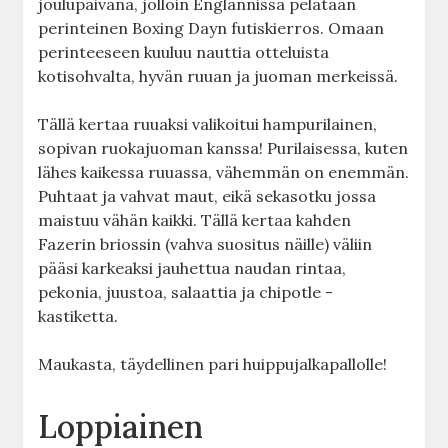
joulupäivänä, jolloin Englannissa pelataan
perinteinen Boxing Dayn futiskierros. Omaan
perinteeseen kuuluu nauttia otteluista
kotisohvalta, hyvän ruuan ja juoman merkeissä.
Tällä kertaa ruuaksi valikoitui hampurilainen,
sopivan ruokajuoman kanssa! Purilaisessa, kuten
lähes kaikessa ruuassa, vähemmän on enemmän.
Puhtaat ja vahvat maut, eikä sekasotku jossa
maistuu vähän kaikki. Tällä kertaa kahden
Fazerin briossin (vahva suositus näille) väliin
pääsi karkeaksi jauhettua naudan rintaa,
pekonia, juustoa, salaattia ja chipotle -
kastiketta.
Maukasta, täydellinen pari huippujalkapallolle!
Loppiainen