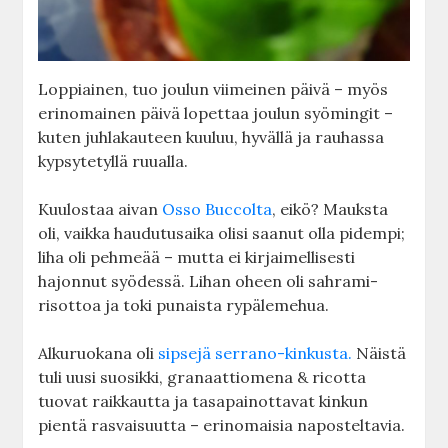
Loppiainen, tuo joulun viimeinen päivä – myös
erinomainen päivä lopettaa joulun syömingit –
kuten juhlakauteen kuuluu, hyvällä ja rauhassa
kypsytetyllä ruualla.
Kuulostaa aivan
Osso Buccolta
, eikö? Mauksta
oli, vaikka haudutusaika olisi saanut olla pidempi;
liha oli pehmeää – mutta ei kirjaimellisesti
hajonnut syödessä. Lihan oheen oli sahrami-
risottoa ja toki punaista rypälemehua.
Alkuruokana oli
sipsejä serrano-kinkusta.
Näistä
tuli uusi suosikki, granaattiomena & ricotta
tuovat raikkautta ja tasapainottavat kinkun
pientä rasvaisuutta – erinomaisia naposteltavia.