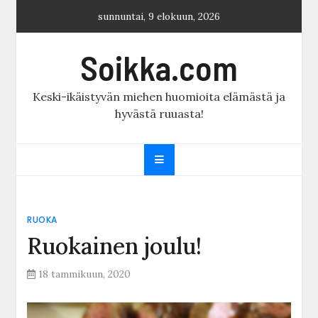
Skip
sunnuntai, 9 elokuun, 2026
to
content
Soikka.com
Keski-ikäistyvän miehen huomioita elämästä ja
hyvästä ruuasta!
RUOKA
Ruokainen joulu!
18 tammikuun, 2020