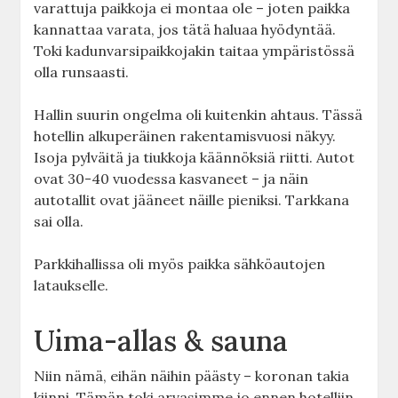
varattuja paikkoja ei montaa ole – joten paikka
kannattaa varata, jos tätä haluaa hyödyntää.
Toki kadunvarsipaikkojakin taitaa ympäristössä
olla runsaasti.
Hallin suurin ongelma oli kuitenkin ahtaus. Tässä
hotellin alkuperäinen rakentamisvuosi näkyy.
Isoja pylväitä ja tiukkoja käännöksiä riitti. Autot
ovat 30-40 vuodessa kasvaneet – ja näin
autotallit ovat jääneet näille pieniksi. Tarkkana
sai olla.
Parkkihallissa oli myös paikka sähköautojen
lataukselle.
Uima-allas & sauna
Niin nämä, eihän näihin päästy – koronan takia
kiinni. Tämän toki arvasimme jo ennen hotelliin