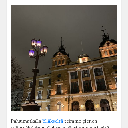
Paluumatkalla
Ylläkseltä
teimme pienen
välipysähdyksen Oulussa; yövyimme pari yötä