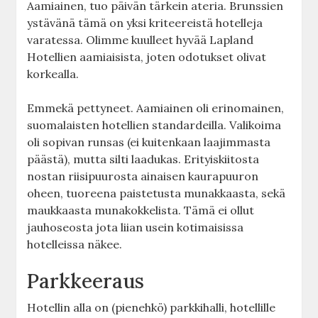
Aamiainen, tuo päivän tärkein ateria. Brunssien
ystävänä tämä on yksi kriteereistä hotelleja
varatessa. Olimme kuulleet hyvää Lapland
Hotellien aamiaisista, joten odotukset olivat
korkealla.
Emmekä pettyneet. Aamiainen oli erinomainen,
suomalaisten hotellien standardeilla. Valikoima
oli sopivan runsas (ei kuitenkaan laajimmasta
päästä), mutta silti laadukas. Erityiskiitosta
nostan riisipuurosta ainaisen kaurapuuron
oheen, tuoreena paistetusta munakkaasta, sekä
maukkaasta munakokkelista. Tämä ei ollut
jauhoseosta jota liian usein kotimaisissa
hotelleissa näkee.
Parkkeeraus
Hotellin alla on (pienehkö) parkkihalli, hotellille