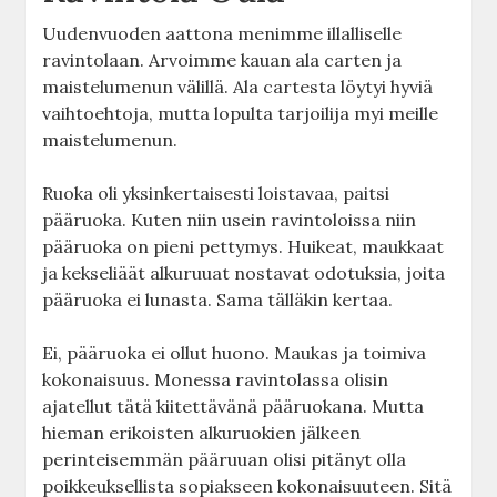
Uudenvuoden aattona menimme illalliselle
ravintolaan. Arvoimme kauan ala carten ja
maistelumenun välillä. Ala cartesta löytyi hyviä
vaihtoehtoja, mutta lopulta tarjoilija myi meille
maistelumenun.
Ruoka oli yksinkertaisesti loistavaa, paitsi
pääruoka. Kuten niin usein ravintoloissa niin
pääruoka on pieni pettymys. Huikeat, maukkaat
ja kekseliäät alkuruuat nostavat odotuksia, joita
pääruoka ei lunasta. Sama tälläkin kertaa.
Ei, pääruoka ei ollut huono. Maukas ja toimiva
kokonaisuus. Monessa ravintolassa olisin
ajatellut tätä kiitettävänä pääruokana. Mutta
hieman erikoisten alkuruokien jälkeen
perinteisemmän pääruuan olisi pitänyt olla
poikkeuksellista sopiakseen kokonaisuuteen. Sitä