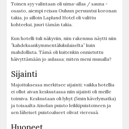
Toinen syy valintaan oli uima-allas / sauna -
osasto, aiempi reissu Ouluun peruuntui koronan
takia, jo silloin Lapland Hotel oli valittu
kohteeksi, juuri tämän takia.
Kun hotelli tuli näkyviin, niin rakennus näytti niin
”kahdeksankymmentälukulaiselta” kuin
mahdollista. Tämä oli kuitenkin onnistuttu
häivyttämään jo aulassa; miten meni muualla?
Sijainti
Majoituksessa merkitsee sijainti; vaikka hotellia
ei ollut aivan keskustassa niin sijainti oli meille
toimiva. Keskustaan oli lyhyt (5min kävelymatka)
ja toisaalta Ainolan puisto leikkipuistoineen ja
sen läheiset puistoalueet olivat vieressä.
Huoneet