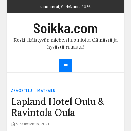
Skip
sunnuntai, 9 elokuun, 2026
to
content
Soikka.com
Keski-ikäistyvän miehen huomioita elämästä ja
hyvästä ruuasta!
ARVOSTELU
MATKAILU
Lapland Hotel Oulu &
Ravintola Oula
5 helmikuun, 2021