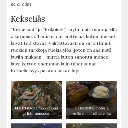
se ei ollut.
Kekseliäs
”Kekseliäät” ja ”Erikoiset”, käytin näitä sanoja yllä
alkuruuista. Tämä ei ole liioittelua, kuten oheiset
kuvat todistavat. Valitettavasti en kirjoittanut
ruokien tarkkoja ruokia ylös, joten en saa niitä
kuviin mukaan – mutta kuten sanonta menee,
kuva kertoo enemmän kuin tuhat sanaa.
Kekseliäisyys paistaa näistä läpi.
Maistiaisena näkkileipää
Herkullista leipää ja
ja lohimoussea
voilla maustettua voita