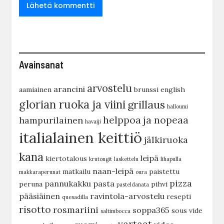
Avainsanat
arvostelu
arancini
aamiainen
brunssi
english
glorian ruoka ja viini
grillaus
halloumi
helppoa ja nopeaa
hampurilainen
havaiji
italialainen keittiö
jälkiruoka
kana
leipä
kiertotalous
krutongit
laskettelu
lihapulla
naan-leipä
matkailu
paistettu
makkaraperunat
oura
pizza
pannukakku
pasta
peruna
pihvi
pasteldanata
pääsiäinen
ravintola-arvostelu
resepti
quesadilla
risotto
rosmariini
soppa365
sous vide
saltimbocca
vartaat